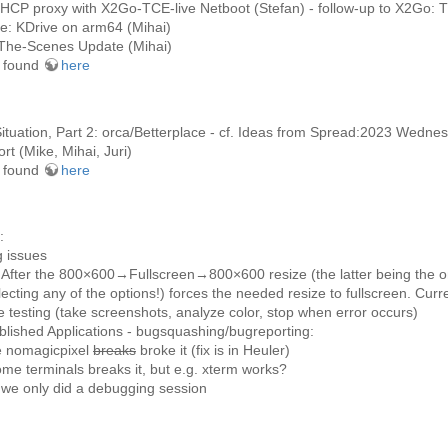
HCP proxy with X2Go-TCE-live Netboot (Stefan) - follow-up to X2Go:
e: KDrive on arm64 (Mihai)
he-Scenes Update (Mihai)
e found
here
tuation, Part 2: orca/Betterplace - cf. Ideas from Spread:2023 Wednesd
rt (Mike, Mihai, Juri)
e found
here
:
g issues
: After the 800×600→Fullscreen→800×600 resize (the latter being the o
lecting any of the options!) forces the needed resize to fullscreen. Cur
 testing (take screenshots, analyze color, stop when error occurs)
lished Applications - bugsquashing/bugreporting:
e nomagicpixel
breaks
broke it (fix is in Heuler)
me terminals breaks it, but e.g. xterm works?
 we only did a debugging session