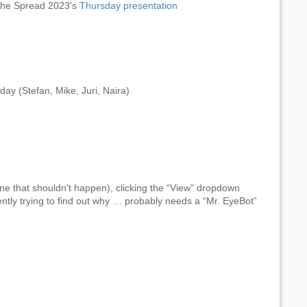
 The Spread 2023's
Thursday presentation
ay (Stefan, Mike, Juri, Naira)
ne that shouldn't happen), clicking the “View” dropdown
rently trying to find out why … probably needs a “Mr. EyeBot”