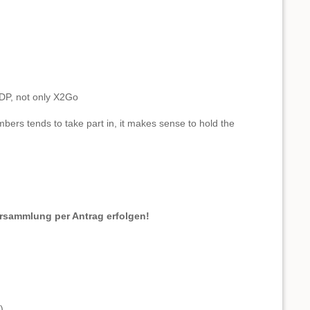
RDP, not only X2Go
rs tends to take part in, it makes sense to hold the
rsammlung per Antrag erfolgen!
)