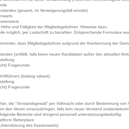
ände
rstandes (gesamt; im Verweigerungsfall einzeln)
enwarts
assenwarts
Höhe und Fälligkeit der Mitgliedsgebühren. Hinweise dazu:
weile möglich, per Lastschrift zu bezahlen. Entsprechende Formulare wu
 Reminder, dass Mitgliedsgebühren aufgrund der Anerkennung der Gemei
.
andes (entfällt, falls keine neuen Kandidaten außer den aktuellen Amt
stellung:
cht) Fragerunde
riftführers (bislang vakant):
stellung
cht) Fragerunde
fan, die “Vorstandsgewalt” per Vollmacht oder durch Bestimmung von V
um den Verein voranzubringen, falls kein neuer Vorstand zustandekommt.
olgende Bereiche sind dringend personell unterstützungsbedürftig:
ttform Betterplace
Unterstützung des Kassenwarts)