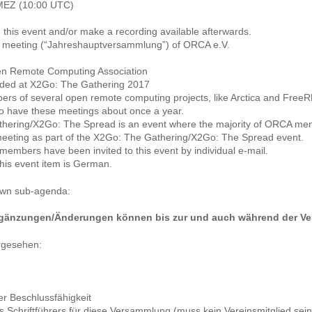
MEZ (10:00 UTC)
m this event and/or make a recording available afterwards.
al meeting (“Jahreshauptversammlung”) of ORCA e.V.
en Remote Computing Association
ded at X2Go: The Gathering 2017
ers of several open remote computing projects, like Arctica and Free
o have these meetings about once a year.
ering/X2Go: The Spread is an event where the majority of ORCA membe
meeting as part of the X2Go: The Gathering/X2Go: The Spread event.
 members have been invited to this event by individual e-mail.
his event item is German.
 own sub-agenda:
rgänzungen/Änderungen können bis zur und auch während der Ve
rgesehen:
er Beschlussfähigkeit
 Schriftführers für diese Versammlung (muss kein Vereinsmitglied sein