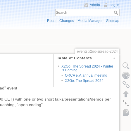
Admin
Log In
Recent Changes
Media Manager
Sitemap
events:x2go-spread-2024
Table of Contents
X2Go: The Spread 2024 - Winter
Is Coming
ORCA e.V. annual meeting
X2Go: The Spread 2024
ead” event
00 CET) with one or two short talks/presentations/demos per
quashing, “open coding”