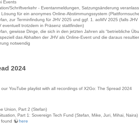
ei Events
ion/Schriftverkehr - Eventanmeldungen, Satzungsänderung veranlasse
 Lösung für ein anonymes Online-Abstimmungssystem (Plattformsuch
fan, zur Terminfindung für JHV 2025 und ggf. 1. aoMV 2025 (falls JHV w
ventuell trotzdem in Präsenz stattfinden)
fan, gewisse Dinge, die sich in den jetzten Jahren als “betriebliche 
(speziell das Abhalten der JHV als Online-Event und die daraus resul
rung notwendig
ead 2024
to our YouTube playlist with all recordings of X2Go: The Spread 2024
he Union, Part 2 (Stefan)
tuation, Part 1: Sovereign Tech Fund (Stefan, Mike, Juri, Mihai, Naira)
e found
here