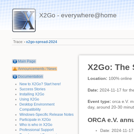
X2Go - everywhere@home
Trace:
x2go-spread-2024
•
Main Page
X2Go: The 
Announcements / News
Documentation
Location:
100% online
New to X2Go? Start here!
Success Stories
Date:
2024-11-17 for the
Installing X2Go
Using X2Go
Event type:
orca e.V. m
Desktop Environment
day, around 20-30 minute
Compatibility
Windows-Specific Release Notes
ORCA e.V. annu
Participate in X2Go
Who is who in X2Go
Professional Support
Date: 2024-11-17