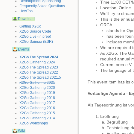
Development Sponsoring
Time 11:00 CET/
Frequently Asked Questions
Location: Online
HowTos
We'll try to strea
Download
This is the annu
ORCA
Getting X2Go
stands for Op
X2Go Source Code
has been foun
X2Go Live (in prep)
includes memb
X2Go Saimaa (ESR)
We are required t
Events
As X2Go: The Gath
X2Go The Spread 2024
required annual 
X2Go Gathering 2024
Current orca e.V.
X2Go The Spread 2023
The language of t
X2Go The Spread 2022
X2Go The Spread 2021.5
This event item has its
X2Go Gathering 2021
X2Go Gathering 2020
X2Go Gathering 2019
Vorläufige Agenda - E
X2Go Gathering 2018
X2Go Gathering 2017
Als Tagesordnung ist vo
X2Go Gathering 2016
X2Go Gathering 2015
Eröffnung
X2Go Gathering 2014
Begrüßung
X2Go Workshops
Feststellung d
Wiki
Festlegung des