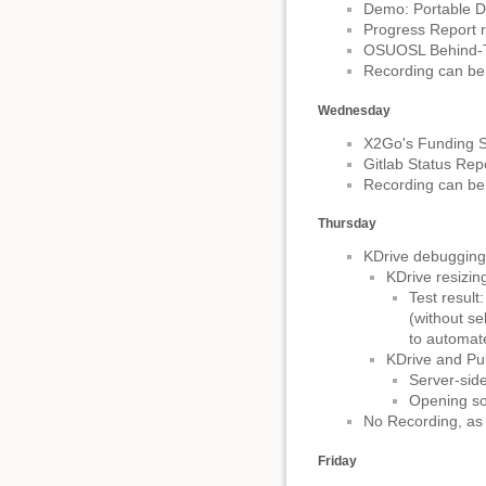
Demo: Portable D
Progress Report r
OSUOSL Behind-T
Recording can b
Wednesday
X2Go's Funding Si
Gitlab Status Repo
Recording can b
Thursday
KDrive debugging
KDrive resizin
Test result
(without se
to automate
KDrive and Pub
Server-sid
Opening so
No Recording, as
Friday