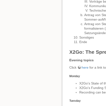
Vorträge b
Kommunikat
Technische
Antrag von Ste
Sommer-aoMV e
Antrag von Ste
formalisieren 
Satzungsände
Sonstiges
Ende
X2Go: The Spr
Evening topics
Click
here
for a link 
Monday
X2Go's State of t
X2Go's Funding Si
Recording can b
Tuesday