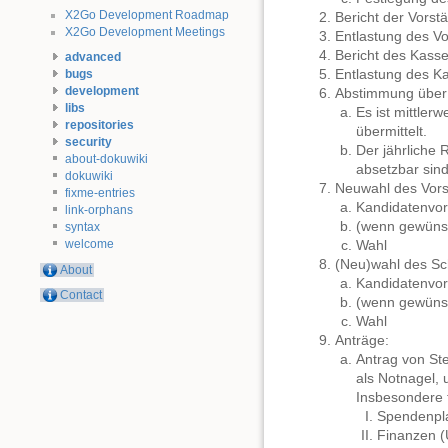
X2Go Development Roadmap
Bericht der Vorst
X2Go Development Meetings
Entlastung des Vo
Bericht des Kass
advanced
Entlastung des K
bugs
development
Abstimmung über 
libs
Es ist mittler
repositories
übermittelt.
security
Der jährliche
about-dokuwiki
absetzbar sind
dokuwiki
Neuwahl des Vorst
fixme-entries
Kandidatenvor
link-orphans
(wenn gewüns
syntax
welcome
Wahl
(Neu)wahl des Sch
About
Kandidatenvor
Contact
(wenn gewüns
Wahl
Anträge:
Antrag von Ste
als Notnagel, 
Insbesondere f
Spendenpla
Finanzen (