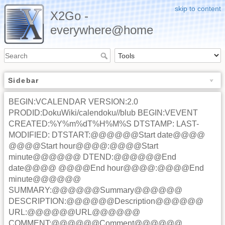
skip to content
X2Go -
everywhere@home
Sidebar
BEGIN:VCALENDAR VERSION:2.0
PRODID:DokuWiki/calendoku//blub BEGIN:VEVENT
CREATED:%Y%m%dT%H%M%S DTSTAMP: LAST-
MODIFIED: DTSTART:@@@@@@Start date@@@@
@@@@Start hour@@@@:@@@@Start
minute@@@@@@ DTEND:@@@@@@End
date@@@@ @@@@End hour@@@@:@@@@End
minute@@@@@@
SUMMARY:@@@@@@Summary@@@@@@
DESCRIPTION:@@@@@@Description@@@@@@
URL:@@@@@@URL@@@@@@
COMMENT:@@@@@@Comment@@@@@@